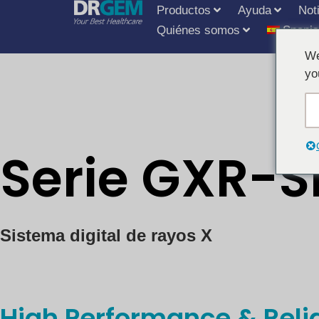
Productos
Ayuda
Not
Quiénes somos
Spani
We
yo
Serie GXR-S
Sistema digital de rayos X
High Performance & Relia