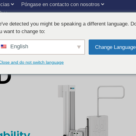
icias
Póngase en contacto con nosotros
sh
've detected you might be speaking a different language. D
u want to change to:
English
Change Language
Close and do not switch language
D
bility