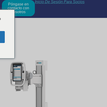
Inicio De Sesión Para Socios
Póngase en
contacto con
nosotros
o