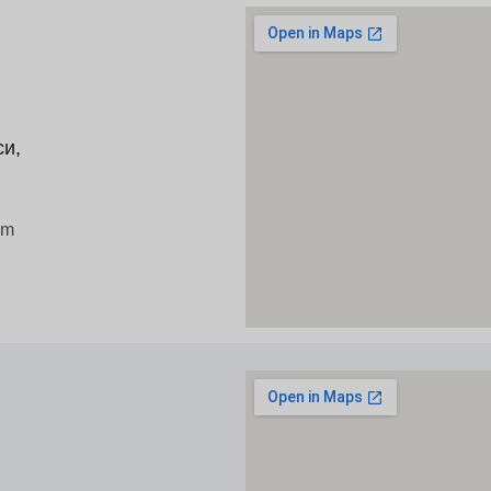
си,
om