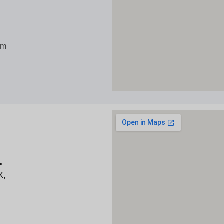
om
.
X,