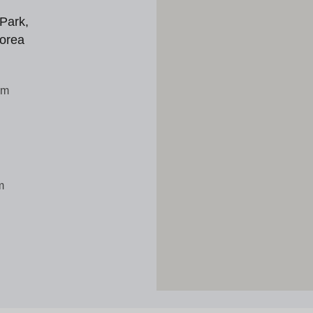
Park,
orea
om
m