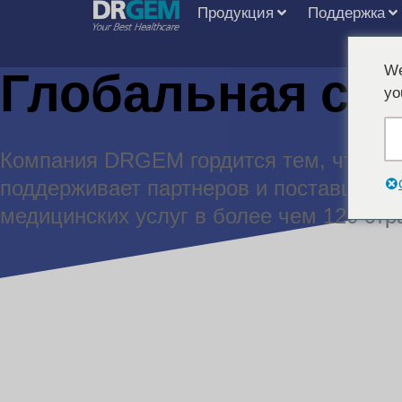
Продукция
Поддержка
Глобальная се
We
yo
Компания DRGEM гордится тем, что
поддерживает партнеров и поставщико
медицинских услуг в более чем 120 стр