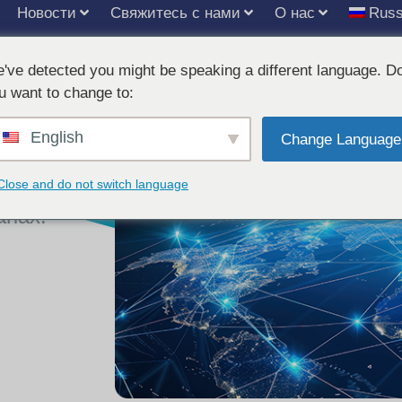
Новости
Свяжитесь с нами
О нас
Russ
ть
've detected you might be speaking a different language. D
u want to change to:
English
Change Language
в
Close and do not switch language
анах.