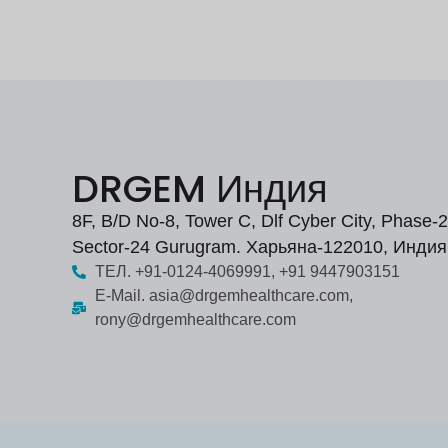
DRGEM Индия
8F, B/D No-8, Tower C, Dlf Cyber City, Phase-2
Sector-24 Gurugram. Харьяна-122010, Индия
ТЕЛ. +91-0124-4069991, +91 9447903151
E-Mail. asia@drgemhealthcare.com,
rony@drgemhealthcare.com