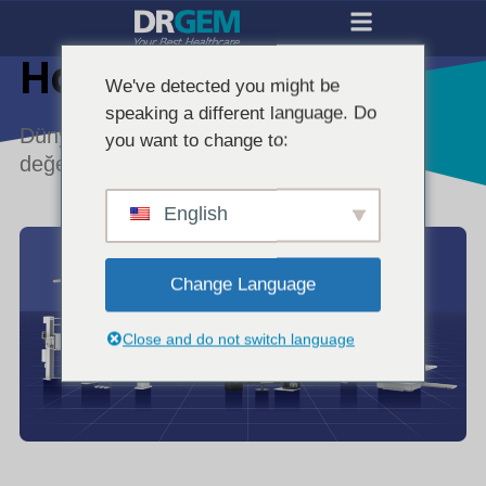
Hakkımızda
We've detected you might be
speaking a different language. Do
Dünya çapında tıbbi görüntülemede kalite,
you want to change to:
değer ve destek sunmak.
English
Change Language
Close and do not switch language