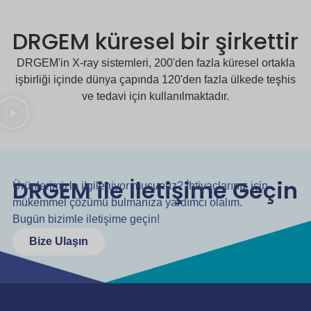
DRGEM küresel bir şirkettir
DRGEM'in X-ray sistemleri, 200'den fazla küresel ortakla
işbirliği içinde dünya çapında 120'den fazla ülkede teşhis
ve tedavi için kullanılmaktadır.
DRGEM ile İletişime Geçin
Ürünlerimizle ilgileniyor musunuz? İhtiyaçlarınız için
mükemmel çözümü bulmanıza yardımcı olalım.
Bugün bizimle iletişime geçin!
Bize Ulaşın