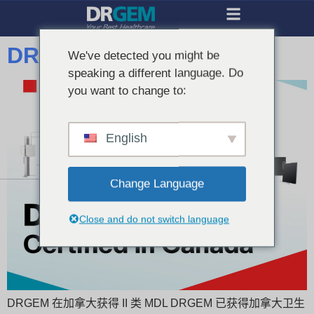
DRGEM 加拿大认证
We've detected you might be
speaking a different language. Do
you want to change to:
English
Change Language
Close and do not switch language
DRGEM 在加拿大获得 II 类 MDL DRGEM 已获得加拿大卫生