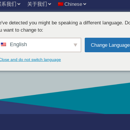
联系我们
关于我们
Chinese
've detected you might be speaking a different language. D
u want to change to:
English
Change Language
Close and do not switch language
您需求的完美解决方案。