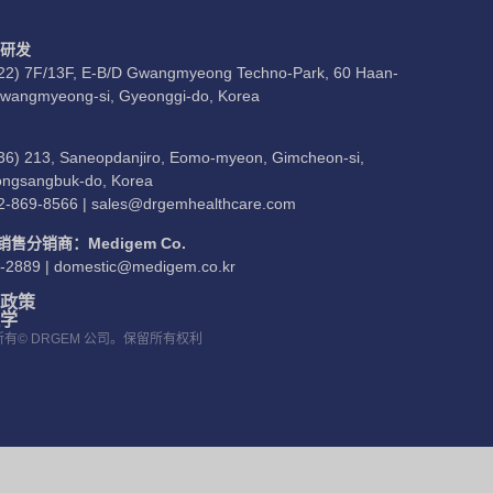
/研发
22) 7F/13F, E-B/D Gwangmyeong Techno-Park, 60 Haan-
Gwangmyeong-si, Gyeonggi-do, Korea
36) 213, Saneopdanjiro, Eomo-myeon, Gimcheon-si,
ngsangbuk-do, Korea
2-869-8566 |
sales@drgemhealthcare.com
售分销商：Medigem Co.
-2889 |
domestic@medigem.co.kr
政策
学
有© DRGEM 公司。保留所有权利