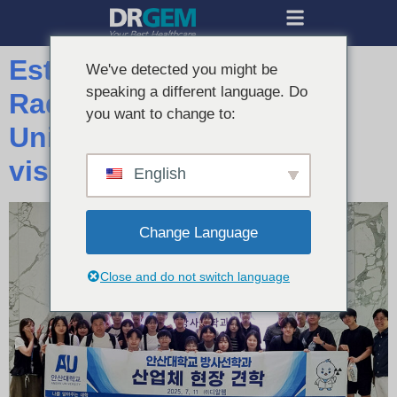
Estudiantes de Ciencias
We've detected you might be
speaking a different language. Do
Radiológicas de la
you want to change to:
Universidad de Ansan
visitan la fábrica DRGEM
English
Change Language
Close and do not switch language