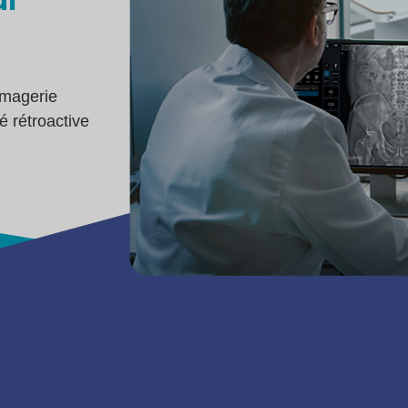
imagerie
é rétroactive