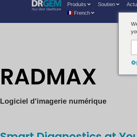
Produits
Soutien
Actu
French
We
yo
RADMAX
Logiciel d'imagerie numérique
Smart Diagnostics at Yo