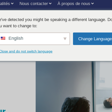
alités
Nous contacter
À propos de nous
've detected you might be speaking a different language. D
u want to change to:
English
Change Language
Close and do not switch language
ur