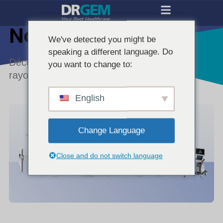
Nos produits
We've detected you might be
speaking a different language. Do
Découvrez la gamme de systèmes à
you want to change to:
rayons X haute performance de DRGEM.
English
Change Language
Close and do not switch language