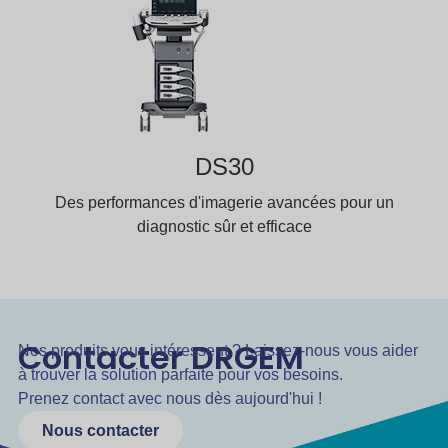
DS30
Des performances d'imagerie avancées pour un
diagnostic sûr et efficace
Contacter DRGEM
Nos produits vous intéressent ? Laissez-nous vous aider
à trouver la solution parfaite pour vos besoins.
Prenez contact avec nous dès aujourd'hui !
Nous contacter