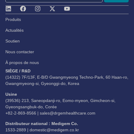
Produits
Actualités
Soutien
Nous contacter
À propos de nous
SIÈGE / R&D
(14322) 7F/13F, E-B/D Gwangmyeong Techno-Park, 60 Haan-ro,
Gwangmyeong-si, Gyeonggi-do, Korea
Usine
(39536) 213, Saneopdanji-ro, Eomo-myeon, Gimcheon-si,
Gyeongsangbuk-do, Corée
+82-2-869-8566 |
sales@drgemhealthcare.com
Distributeur national : Medigem Co.
1533-2889 |
domestic@medigem.co.kr