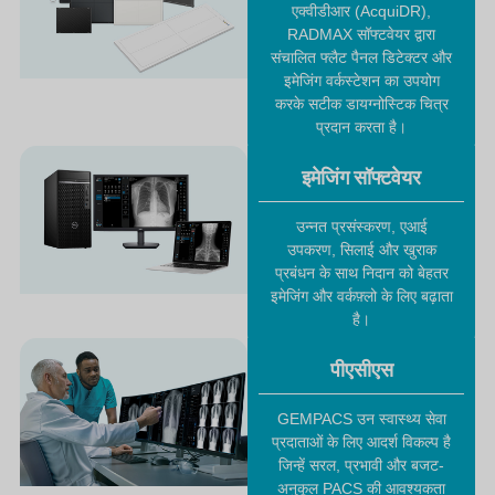
एक्वीडीआर (AcquiDR),
RADMAX सॉफ्टवेयर द्वारा
संचालित फ्लैट पैनल डिटेक्टर और
इमेजिंग वर्कस्टेशन का उपयोग
करके सटीक डायग्नोस्टिक चित्र
प्रदान करता है।
इमेजिंग सॉफ्टवेयर
उन्नत प्रसंस्करण, एआई
उपकरण, सिलाई और खुराक
प्रबंधन के साथ निदान को बेहतर
इमेजिंग और वर्कफ़्लो के लिए बढ़ाता
है।
पीएसीएस
GEMPACS उन स्वास्थ्य सेवा
प्रदाताओं के लिए आदर्श विकल्प है
जिन्हें सरल, प्रभावी और बजट-
अनुकूल PACS की आवश्यकता