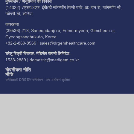
मुख्यालय / अनुसंधान एवं विकास
(14322) 7एफ/13एफ, ईबी/डी ग्वांगम्योंग टेक्नो-पार्क, 60 हान-रो, ग्वांगम्योंग-सी,
ग्योंगगी-डो, कोरिया
कारखाना
(39536) 213, Saneopdanji-ro, Eomo-myeon, Gimcheon-si,
Gyeongsangbuk-do, Korea
+82-2-869-8566 |
sales@drgemhealthcare.com
घरेलू बिक्री वितरक: मेडिजेम कंपनी लिमिटेड.
1533-2889 |
domestic@medigem.co.kr
गोपनीयता नीति
नीति
कॉपीराइट© DRGEM कॉर्पोरेशन। सभी अधिकार सुरक्षित