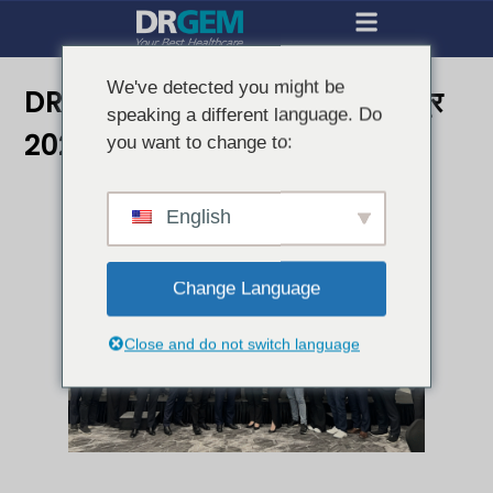
We've detected you might be
DRGEM नाइट और गिमचियन फैक्ट्री टूर
speaking a different language. Do
2025
you want to change to:
English
Change Language
Close and do not switch language