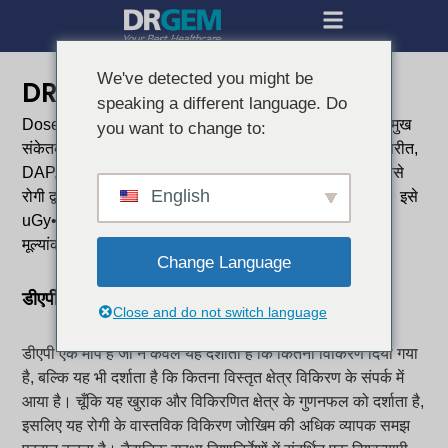
We've detected you might be
DRGEM सॉफ्टवेयर डीएपी
speaking a different language. Do
Dose Area Product (DAP) आधुनिक रेडियोग्राफी का एक प्रमुख
you want to change to:
संकेतक है। kV और mAs जैसे साधारण एक्सपोज़र मापदंडों के विपरीत,
DAP, वितरित खुराक और विकिरणित क्षेत्र दोनों को दर्शाता है, जिससे
English
रोगी द्वारा प्राप्त कुल विकिरण का अधिक सटीक माप प्राप्त होता है। इसे
uGy•cm² में व्यक्त किया जाता है और इसे रोगी सुरक्षा और जोखिम
मूल्यांकन के मानक के रूप में व्यापक रूप से मान्यता प्राप्त है।.
Change Language
डीएपी क्या है?
Close and do not switch language
डीएपी एक माप है जो न केवल यह दर्शाता है कि कितना विकिरण दिया गया
है, बल्कि यह भी दर्शाता है कि कितना विस्तृत क्षेत्र विकिरण के संपर्क में
आया है। चूँकि यह खुराक और विकिरणित क्षेत्र के गुणनफल को दर्शाता है,
इसलिए यह रोगी के वास्तविक विकिरण जोखिम की अधिक व्यापक समझ