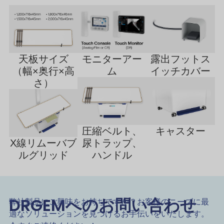
天板サイズ
モニターアー
露出フットス
（幅×奥行×高
ム
イッチカバー
さ）
圧縮ベルト、
キャスター
X線リムーバブ
尿トラップ、
ルグリッド
ハンドル
DRGEMへのお問い合わせ
弊社製品にご興味をお持ちですか？お客様のニーズに最
適なソリューションを見つけるお手伝いをいたします。