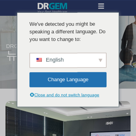
We've detected you might be
speaking a different language. Do
you want to change to:
DRGEM의 최신 업데이트 소식을 받아보세요.
뉴스
English
Change Language
Close and do not switch language