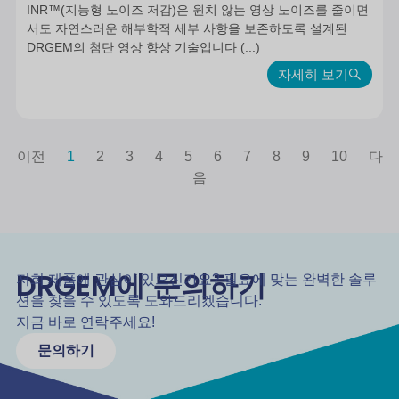
INR™(지능형 노이즈 저감)은 원치 않는 영상 노이즈를 줄이면
서도 자연스러운 해부학적 세부 사항을 보존하도록 설계된
DRGEM의 첨단 영상 향상 기술입니다 (...)
자세히 보기
이전
1
2
3
4
5
6
7
8
9
10
다
음
DRGEM에 문의하기
저희 제품에 관심이 있으신가요? 필요에 맞는 완벽한 솔루
션을 찾을 수 있도록 도와드리겠습니다.
지금 바로 연락주세요!
문의하기