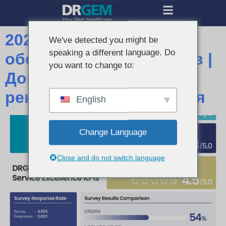
2025 результатов
We've detected you might be
speaking a different language. Do
обслуживания клиентов |
you want to change to:
Доверенная
рентгеновская компания
English
Change Language
Close and do not switch language