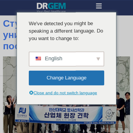
Студенты-радиологи из
We've detected you might be
speaking a different language. Do
университета Ансана
you want to change to:
посетили завод DRGEM
English
Change Language
Close and do not switch language