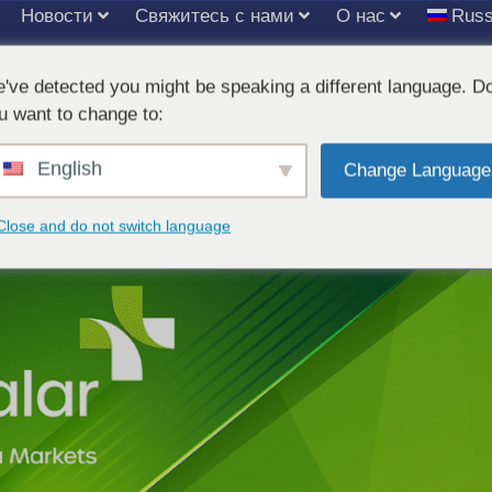
Новости
Свяжитесь с нами
О нас
Russ
've detected you might be speaking a different language. D
u want to change to:
English
EM в Hospitalar 2025
Change Language
Close and do not switch language