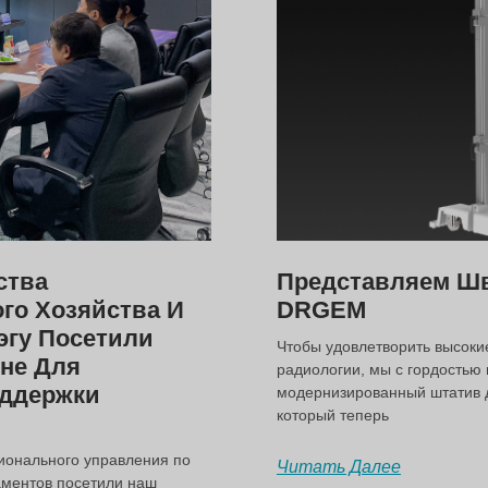
ства
Представляем Шв
го Хозяйства И
DRGEM
эгу Посетили
Чтобы удовлетворить высоки
не Для
радиологии, мы с гордостью
оддержки
модернизированный штатив дл
который теперь
гионального управления по
Читать Далее
аментов посетили наш