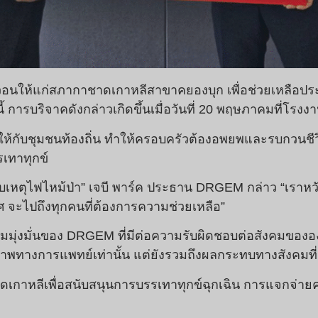
นให้แก่สภากาชาดเกาหลีสาขาคยองบุก เพื่อช่วยเหลือประ
นนี้ การบริจาคดังกล่าวเกิดขึ้นเมื่อวันที่ 20 พฤษภาคมที่
ให้กับชุมชนท้องถิ่น ทำให้ครอบครัวต้องอพยพและรบกวนช
รเทาทุกข์
ะสบเหตุไฟไหม้ป่า” เจบี พาร์ค ประธาน DRGEM กล่าว “เราห
ศ จะไปถึงทุกคนที่ต้องการความช่วยเหลือ”
วามมุ่งมั่นของ DRGEM ที่มีต่อความรับผิดชอบต่อสังคมขององ
ภาพทางการแพทย์เท่านั้น แต่ยังรวมถึงผลกระทบทางสังคมที
าดเกาหลีเพื่อสนับสนุนการบรรเทาทุกข์ฉุกเฉิน การแจกจ่