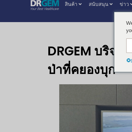
สินค้า
สนับสนุน
ข่าว
We
yo
DRGEM บริจาคเ
ป่าที่คยองบุก