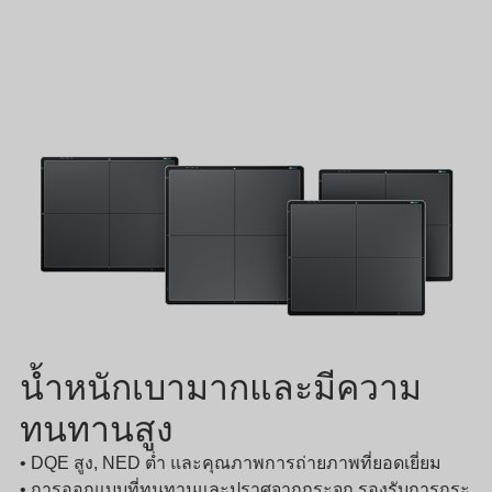
น้ำหนักเบามากและมีความ
ทนทานสูง
• DQE สูง, NED ต่ำ และคุณภาพการถ่ายภาพที่ยอดเยี่ยม
• การออกแบบที่ทนทานและปราศจากกระจก รองรับการกระ