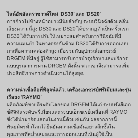
ไลน์อัพอัลตราซาวด์ใหม่ ‘DS30’ และ ‘DS20’
การก้าวไปข้างหน้าอย่างมีนัยสำคัญ ระบบวินิจฉัยด้วยคลื่น
เสียงความถี่สูง DS30 และ DS20 ได้ปรากฏตัวเป็นครั้งแรก
DS30 ได้รับการปรับให้เหมาะสมสำหรับการวินิจฉัยที่มี
ความแม่นยำ ในทางตรงกันข้าม DS20 ได้รับการออกแบบ
มาเพื่อความคล่องตัวสูง เมื่อรวมกับอุปกรณ์เอกซเรย์
DRGEM ที่มีอยู่ ผู้ใช้สามารถรับการบำรุงรักษาและบริการ
แบบบูรณาการผ่าน DRGEM ดังนั้น พวกเขาจึงสามารถเพิ่ม
ประสิทธิภาพการดำเนินงานได้สูงสุด.
ความน่าเชื่อถือที่พิสูจน์แล้ว: เครื่องเอกซเรย์พรีเมียมและรุ่น
เรือธง ‘RAYMO’
ผลิตภัณฑ์ขายดีระดับโลกของ DRGEM ได้แก่ ระบบรังสีเอก
ซ์ดิจิทัลระดับพรีเมียมและระบบเอ็กซเรย์เคลื่อนที่ RAYMO
ซึ่งได้นำมาจัดแสดงในงานนี้ด้วยเช่นกัน ผลจากการนี้
พันธมิตรทั่วโลกได้ยืนยันความเชื่อมั่นอย่างลึกซึ้งใน
คุณภาพที่สม่ำเสมอและการออกแบบที่เน้นผู้ใช้เป็น