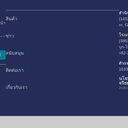
สำนั
สินค้า
(143
นนำ
ro, 
โรงง
ข่าว
(395
บุก-โ
สนับสนุน
+82-
ป
ตัวแ
1533
ติดต่อเรา
นโย
จริ
เกี่ยวกับเรา
ลิขสิ