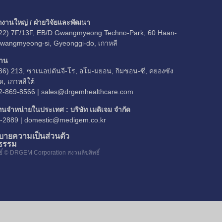
กงานใหญ่ / ฝ่ายวิจัยและพัฒนา
22) 7F/13F, EB/D Gwangmyeong Techno-Park, 60 Haan-
Gwangmyeong-si, Gyeonggi-do, เกาหลี
าน
36) 213, ซาเนอปดันจี-โร, อโม-มยอน, กิมชอน-ซี, คยองซัง
ด, เกาหลีใต้
2-869-8566 |
sales@drgemhealthcare.com
ทนจำหน่ายในประเทศ : บริษัท เมดิเจม จำกัด
-2889 |
domestic@medigem.co.kr
บายความเป็นส่วนตัว
ยธรรม
ทธิ์ © DRGEM Corporation สงวนลิขสิทธิ์