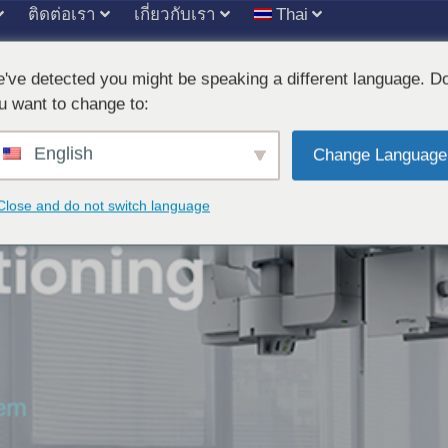
ติดต่อเรา
เกี่ยวกับเรา
Thai
've detected you might be speaking a different language. D
หม่
u want to change to:
English
Change Language
Close and do not switch language