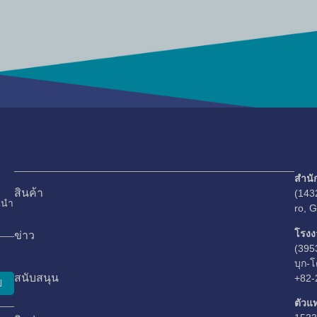
สำนั
สินค้า
(143
นนำ
ro, 
โรงง
ข่าว
(395
บุก-โ
สนับสนุน
+82-
ป
ตัวแ