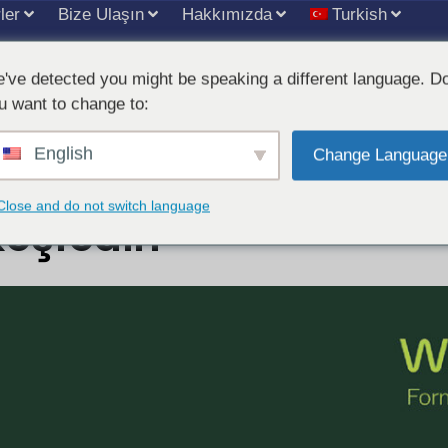
ler
Bize Ulaşın
Hakkımızda
Turkish
've detected you might be speaking a different language. D
u want to change to:
English
26’da DRGEM’nin Gel
Change Language
Close and do not switch language
Keşfedin