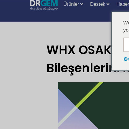
Ürünler
Destek
Haber
We
yo
WHX OSAKA 20
Bileşenlerini 