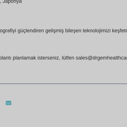
, Japonya
grafiyi güçlendiren gelişmiş bileşen teknolojimizi keşfetm
toplantı planlamak isterseniz, lütfen sales@drgemhealthca