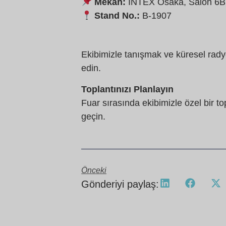
Mekan:
INTEX Osaka, Salon 6B
Stand No.:
B-1907
Ekibimizle tanışmak ve küresel radyo
edin.
Toplantınızı Planlayın
Fuar sırasında ekibimizle özel bir 
geçin.
Önceki
Gönderiyi paylaş: