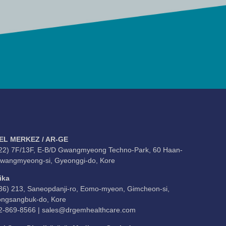
EL MERKEZ / AR-GE
22) 7F/13F, E-B/D Gwangmyeong Techno-Park, 60 Haan-
Gwangmyeong-si, Gyeonggi-do, Kore
ika
36) 213, Saneopdanji-ro, Eomo-myeon, Gimcheon-si,
ngsangbuk-do, Kore
2-869-8566 |
sales@drgemhealthcare.com