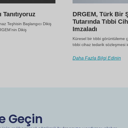
 Tanıtıyoruz
DRGEM, Türk Bir Ş
Tutarında Tıbbi Ci
maz Teşhisin Başlangıcı Dikiş
Imzaladı
RGEM’nin Dikiş
Küresel bir tıbbi görüntüleme 
tıbbi cihaz tedarik sözleşmesi
Daha Fazla Bilgi Edinin
me Geçin