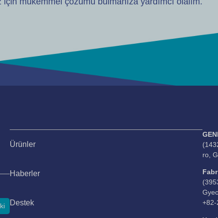
nız için mükemmel çözümü bulmanıza yardımcı olalım.
GEN
Ürünler
(143
ro, 
Fabr
Haberler
(395
Gyeo
Destek
+82-
ki