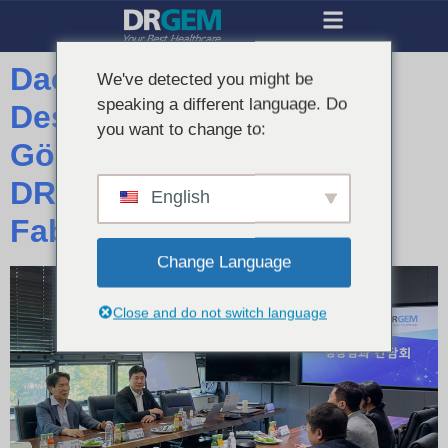
Daegu MFDS, İhracat
We've detected you might be
speaking a different language. Do
Desteği Konusunu
you want to change to:
Görüşmek Üzere
DRGEM’nin Gimcheon
English
Fabrikasını Ziyaret Etti
Change Language
Close and do not switch language