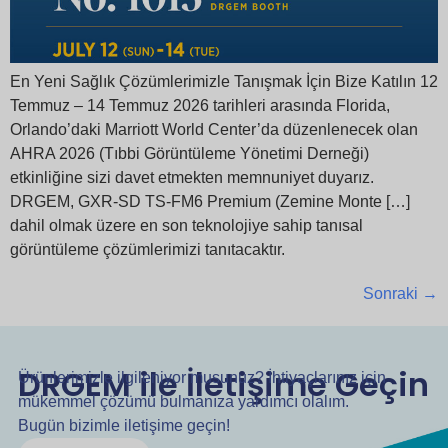
En Yeni Sağlık Çözümlerimizle Tanışmak İçin Bize Katılın 12
Temmuz – 14 Temmuz 2026 tarihleri arasında Florida,
Orlando’daki Marriott World Center’da düzenlenecek olan
AHRA 2026 (Tıbbi Görüntüleme Yönetimi Derneği)
etkinliğine sizi davet etmekten memnuniyet duyarız.
DRGEM, GXR-SD TS-FM6 Premium (Zemine Monte […]
dahil olmak üzere en son teknolojiye sahip tanısal
görüntüleme çözümlerimizi tanıtacaktır.
Sonraki
→
DRGEM ile İletişime Geçin
Ürünlerimizle ilgileniyor musunuz? İhtiyaçlarınız için
mükemmel çözümü bulmanıza yardımcı olalım.
Bugün bizimle iletişime geçin!