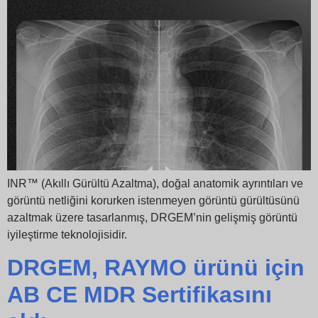
INR™ (Akıllı Gürültü Azaltma), doğal anatomik ayrıntıları ve
görüntü netliğini korurken istenmeyen görüntü gürültüsünü
azaltmak üzere tasarlanmış, DRGEM’nin gelişmiş görüntü
iyileştirme teknolojisidir.
DRGEM, RAYMO ürünü için
AB CE MDR Sertifikasını