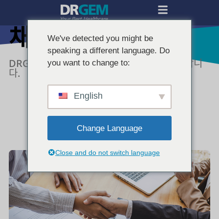
채용공고
We've detected you might be
speaking a different language. Do
DRGEM의 미래를 함께 만들어갈 인재를 모집합니
you want to change to:
다.
English
Change Language
Close and do not switch language