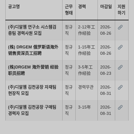
공고명
근무
경력
마감일
지원
형태
하기
(주)디알젬 연구소 시스템검
정규
2-12年工
2026-
증팀 경력사원 모집
직
作经验
08-26
(株) DRGEM 俄罗斯语海外
정규
1-15年工
2026-
销售资深员工招聘
직
作经验
08-26
(株)DRGEM 海外营销 经验
정규
3-5年工
2026-
职员招聘
직
作经验
08-23
(주)디알젬 김천공장 자재팀
정규
경력무관
2026-
현장직 모집
직
08-31
(주)디알젬 김천공장 구매팀
정규
3-15年
2026-
경력자 모집
직
08-31