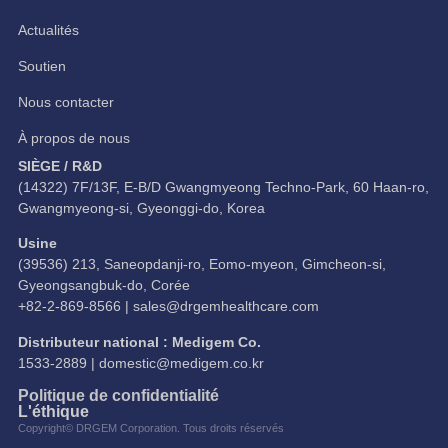
Actualités
Soutien
Nous contacter
À propos de nous
SIÈGE / R&D
(14322) 7F/13F, E-B/D Gwangmyeong Techno-Park, 60 Haan-ro,
Gwangmyeong-si, Gyeonggi-do, Korea
Usine
(39536) 213, Saneopdanji-ro, Eomo-myeon, Gimcheon-si,
Gyeongsangbuk-do, Corée
+82-2-869-8566 |
sales@drgemhealthcare.com
Distributeur national : Medigem Co.
1533-2889 |
domestic@medigem.co.kr
Politique de confidentialité
L'éthique
Copyright© DRGEM Corporation. Tous droits réservés