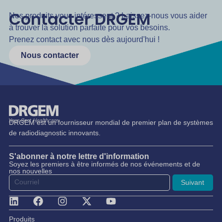
Contacter DRGEM
Nos produits vous intéressent ? Laissez-nous vous aider
à trouver la solution parfaite pour vos besoins.
Prenez contact avec nous dès aujourd'hui !
Nous contacter
DRGEM est un fournisseur mondial de premier plan de systèmes
de radiodiagnostic innovants.
S'abonner à notre lettre d'information
Soyez les premiers à être informés de nos événements et de
nos nouvelles
Suivant
Produits