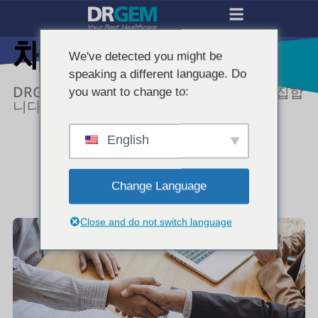
채용공고
We've detected you might be
speaking a different language. Do
DRGEM의 미래를 함께 만들어갈 인재를 모집합
you want to change to:
니다.
English
Change Language
Close and do not switch language