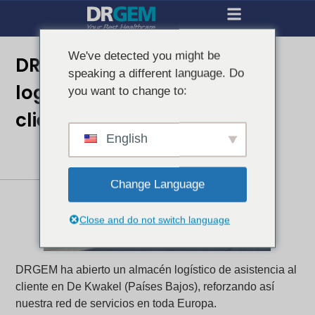
We've detected you might be
DRGEM crea un almacén
speaking a different language. Do
logístico de asistencia al
you want to change to:
cliente en los Países Bajos
English
Change Language
Close and do not switch language
DRGEM ha abierto un almacén logístico de asistencia al
cliente en De Kwakel (Países Bajos), reforzando así
nuestra red de servicios en toda Europa.