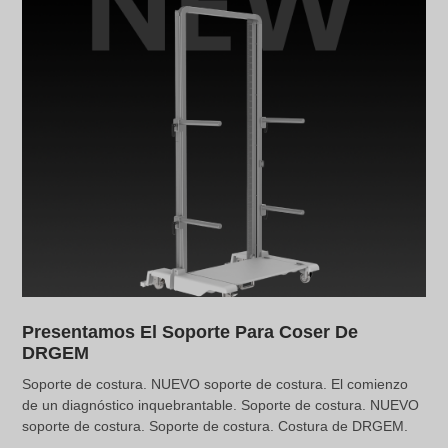
Presentamos El Soporte Para Coser De
DRGEM
Soporte de costura. NUEVO soporte de costura. El comienzo
de un diagnóstico inquebrantable. Soporte de costura. NUEVO
soporte de costura. Soporte de costura. Costura de DRGEM.