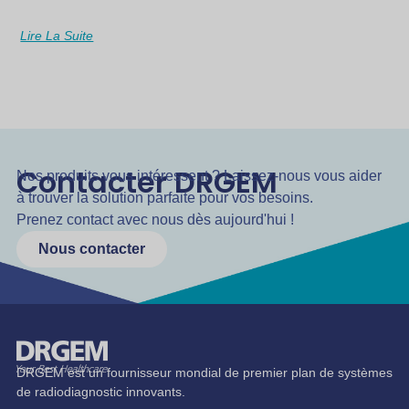
Lire La Suite
Contacter DRGEM
Nos produits vous intéressent ? Laissez-nous vous aider
à trouver la solution parfaite pour vos besoins.
Prenez contact avec nous dès aujourd'hui !
Nous contacter
DRGEM est un fournisseur mondial de premier plan de systèmes
de radiodiagnostic innovants.