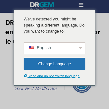
We've detected you might be
DRGEM désignée comme
speaking a different language. Do
entreprise de catégorie A par
you want to change to:
le G-PASS
English
Change Language
Close and do not switch language