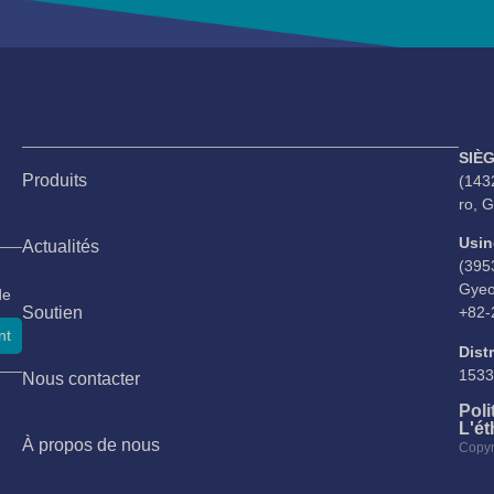
SIÈG
Produits
(143
ro, 
Usin
Actualités
(395
Gyeo
de
Soutien
+82-
nt
Dist
1533
Nous contacter
Poli
L'ét
À propos de nous
Copyr