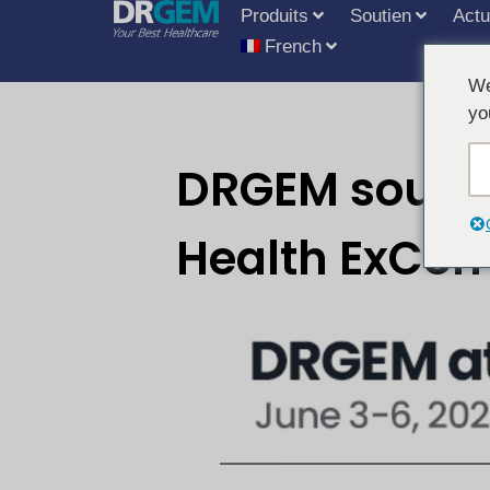
Produits
Soutien
Actu
French
We
yo
DRGEM sous le
Health ExCon