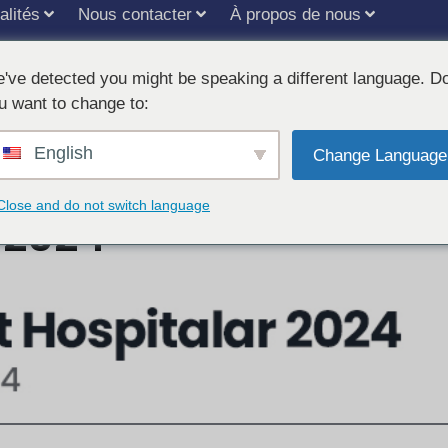
alités
Nous contacter
À propos de nous
've detected you might be speaking a different language. D
u want to change to:
English
s feux de la rampe à 
Change Language
Close and do not switch language
 2024