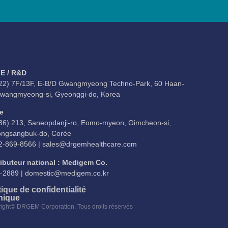
E / R&D
22) 7F/13F, E-B/D Gwangmyeong Techno-Park, 60 Haan-
Gwangmyeong-si, Gyeonggi-do, Korea
e
36) 213, Saneopdanji-ro, Eomo-myeon, Gimcheon-si,
ngsangbuk-do, Corée
2-869-8566 |
sales@drgemhealthcare.com
ributeur national : Medigem Co.
-2889 |
domestic@medigem.co.kr
tique de confidentialité
hique
ight© DRGEM Corporation. Tous droits réservés