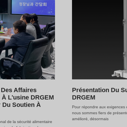
 Des Affaires
Présentation Du S
d À L'usine DRGEM
DRGEM
 Du Soutien À
Pour répondre aux exigences c
nous sommes fiers de présente
amélioré, désormais
al de la sécurité alimentaire