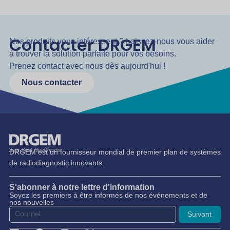
Contacter DRGEM
Nos produits vous intéressent ? Laissez-nous vous aider
à trouver la solution parfaite pour vos besoins.
Prenez contact avec nous dès aujourd'hui !
Nous contacter
DRGEM est un fournisseur mondial de premier plan de systèmes
de radiodiagnostic innovants.
S'abonner à notre lettre d'information
Soyez les premiers à être informés de nos événements et de
nos nouvelles
Suivant