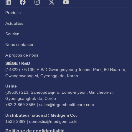
Produits
Actualités
Soutien
Nous contacter
À propos de nous
SIÈGE / R&D
(14322) 7F/13F, E-B/D Gwangmyeong Techno-Park, 60 Haan-ro,
Gwangmyeong-si, Gyeonggi-do, Korea
Usine
(39536) 213, Saneopdanji-ro, Eomo-myeon, Gimcheon-si,
Gyeongsangbuk-do, Corée
+82-2-869-8566 |
sales@drgemhealthcare.com
Distributeur national : Medigem Co.
1533-2889 |
domestic@medigem.co.kr
Politique de confidentialité