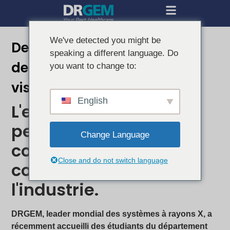
We've detected you might be
Des étudiants en radiologie
speaking a different language. Do
de l'université d'Ansan
you want to change to:
visitent l'usine DRGEM
English
L'expérience pratique
permet d'acquérir des
Change Language
compétences et une
Close and do not switch language
compréhension de
l'industrie.
DRGEM, leader mondial des systèmes à rayons X, a
récemment accueilli des étudiants du département