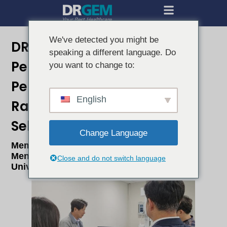
We've detected you might be
DRGEM Memulai
speaking a different language. Do
Pengembangan Simulator
you want to change to:
Pendidikan X-Ray Non-
English
Radiasi Pertama di Korea
Selatan
Change Language
Memajukan Solusi Pendidikan Generasi
Mendatang Dalam Kolaborasi Dengan
Close and do not switch language
Universitas Gimcheon