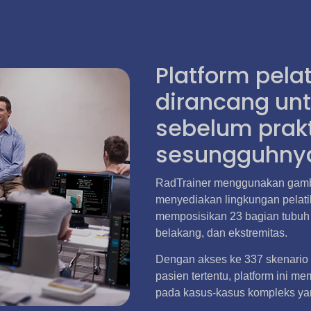
Platform pela
dirancang un
sebelum prakt
sesungguhny
RadTrainer menggunakan gambar
menyediakan lingkungan pelatih
memposisikan 23 bagian tubuh u
belakang, dan ekstremitas.
Dengan akses ke 337 skenario 
pasien tertentu, platform ini m
pada kasus-kasus kompleks yang