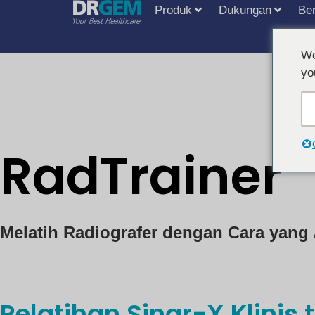
Produk
Dukungan
Ber
We
yo
RadTrainer
Melatih Radiografer dengan Cara yan
Pelatihan Sinar-X Klinis