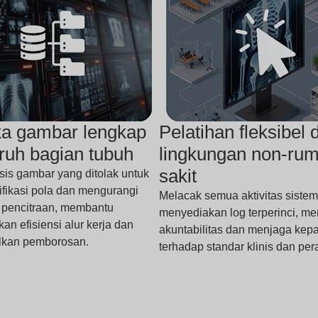
ka gambar lengkap
Pelatihan fleksibel d
uruh bagian tubuh
lingkungan non-ru
sakit
is gambar yang ditolak untuk
fikasi pola dan mengurangi
Melacak semua aktivitas sistem
 pencitraan, membantu
menyediakan log terperinci, m
an efisiensi alur kerja dan
akuntabilitas dan menjaga kep
kan pemborosan.
terhadap standar klinis dan per