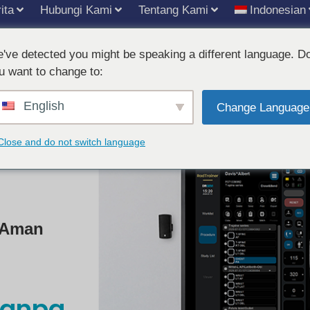
ita
Hubungi Kami
Tentang Kami
Indonesian
've detected you might be speaking a different language. D
u want to change to:
English
Change Language
Close and do not switch language
g Aman
 tanpa