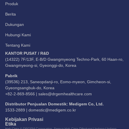
Produk
Berita
Dukungan
Hubungi Kami
Tentang Kami
KANTOR PUSAT / R&D
(14322) 7F/13F, E-B/D Gwangmyeong Techno-Park, 60 Haan-ro,
Gwangmyeong-si, Gyeonggi-do, Korea
Pabrik
(39536) 213, Saneopdanji-ro, Eomo-myeon, Gimcheon-si,
Gyeongsangbuk-do, Korea
+82-2-869-8566 |
sales@drgemhealthcare.com
Distributor Penjualan Domestik: Medigem Co, Ltd.
1533-2889 |
domestic@medigem.co.kr
Kebijakan Privasi
Etika
Hak Cipta © DRGEM Corporation. Semua Hak Cipta Dilindungi Undang-Undang