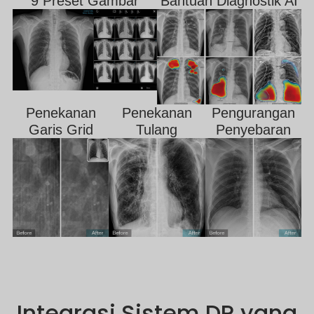
9 Preset Gambar
Bantuan Diagnostik AI
Penekanan
Penekanan
Pengurangan
Garis Grid
Tulang
Penyebaran
Integrasi Sistem DR yang