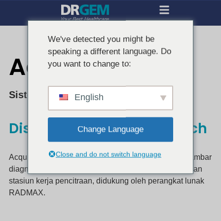
We've detected you might be
speaking a different language. Do
AcquiDR
you want to change to:
Sistem Pencitraan Digital
English
Discover Your Perfect Match
Change Language
Close and do not switch language
AcquiDR, sistem pencitraan digital, menghasilkan gambar
diagnostik yang akurat melalui detektor panel datar dan
stasiun kerja pencitraan, didukung oleh perangkat lunak
RADMAX.