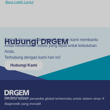
Baca Lebih Lanjut
Hubungi DRGEM
Tertarik dengan produk kami? Izinkan kami membantu
Anda menemukan solusi yang tepat untuk kebutuhan
Anda.
Terhubung dengan kami hari ini!
Hubungi Kami
DRGEM adalah penyedia global terkemuka untuk sistem sinar-X
diagnostik yang inovatif.