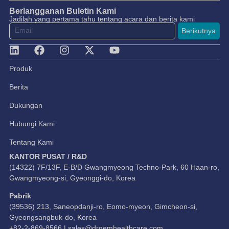
Berlangganan Buletin Kami
Jadilah yang pertama tahu tentang acara dan berita kami
Berikutnya
Produk
Berita
Dukungan
Hubungi Kami
Tentang Kami
KANTOR PUSAT / R&D
(14322) 7F/13F, E-B/D Gwangmyeong Techno-Park, 60 Haan-ro,
Gwangmyeong-si, Gyeonggi-do, Korea
Pabrik
(39536) 213, Saneopdanji-ro, Eomo-myeon, Gimcheon-si,
Gyeongsangbuk-do, Korea
+82-2-869-8566 |
sales@drgemhealthcare.com