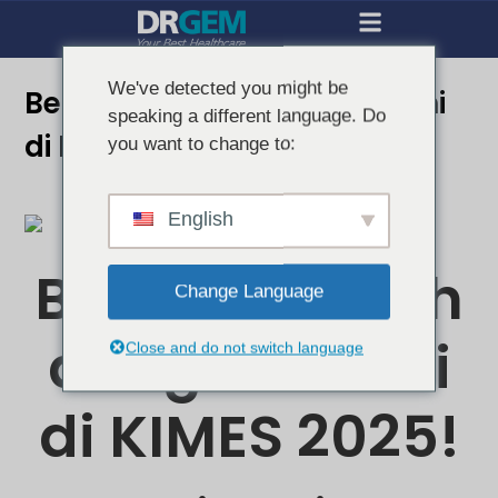
We've detected you might be
Bergabunglah dengan Kami
speaking a different language. Do
di KIMES 2025!
you want to change to:
English
Bergabunglah
Change Language
dengan Kami
Close and do not switch language
di KIMES 2025!