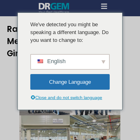
We've detected you might be
Radiografer Mongolia
speaking a different language. Do
Mengunjungi Pabrik
you want to change to:
Gimcheon DRGEM
English
Change Language
Close and do not switch language