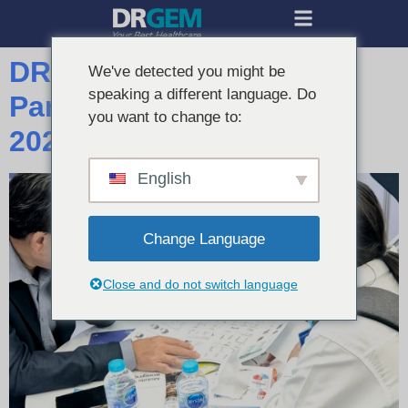
DRGEM Bersinar di
We've detected you might be
speaking a different language. Do
Pameran Medis Thailand
you want to change to:
2025
English
Change Language
Close and do not switch language