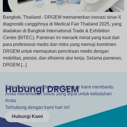
Bangkok, Thailand - DRGEM memamerkan inovasi sinar-X
diagnostik canggihnya di Medical Fair Thailand 2025, yang
diadakan di Bangkok International Trade & Exhibition
Centre (BITEC). Pameran ini menarik minat yang kuat dari
para profesional medis dan mitra yang memuji komitmen
DRGEM untuk memajukan pencitraan medis dengan
mobilitas, presisi, dan efisiensi alur kerja. Selama pameran,
DRGEM [...]
Hubungi DRGEM
Tertarik dengan produk kami? Izinkan kami membantu
Anda menemukan solusi yang tepat untuk kebutuhan
Anda.
Terhubung dengan kami hari ini!
Hubungi Kami