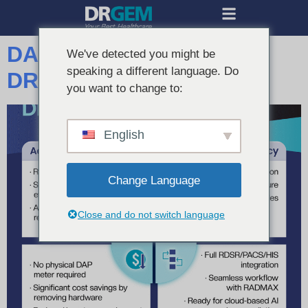
DAP Perangkat Lunak
We've detected you might be
speaking a different language. Do
DRGEM
you want to change to:
English
Change Language
Close and do not switch language