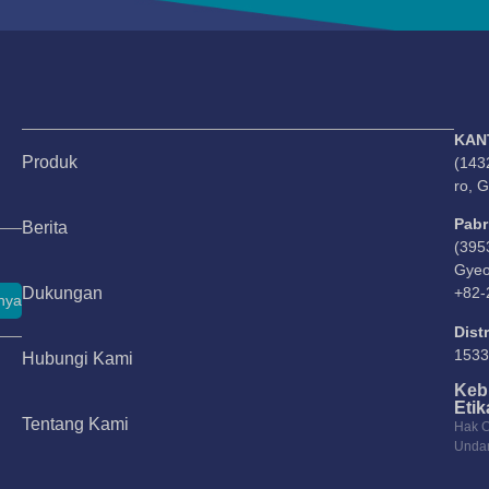
KAN
Produk
(143
ro, 
Pabr
Berita
(395
Gyeo
Dukungan
+82-
nya
Dist
1533
Hubungi Kami
Kebi
Etik
Tentang Kami
Hak C
Unda