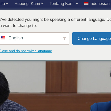
ita
Hubungi Kami
Tentang Kami
Indonesian
've detected you might be speaking a different language. D
as Gimcheon Tandatangani 
u want to change to:
English
Change Language
Close and do not switch language