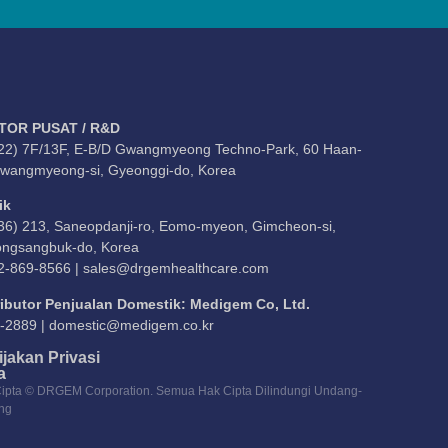
TOR PUSAT / R&D
22) 7F/13F, E-B/D Gwangmyeong Techno-Park, 60 Haan-
Gwangmyeong-si, Gyeonggi-do, Korea
ik
36) 213, Saneopdanji-ro, Eomo-myeon, Gimcheon-si,
ngsangbuk-do, Korea
2-869-8566 |
sales@drgemhealthcare.com
ributor Penjualan Domestik: Medigem Co, Ltd.
-2889 |
domestic@medigem.co.kr
jakan Privasi
a
ipta © DRGEM Corporation. Semua Hak Cipta Dilindungi Undang-
ng