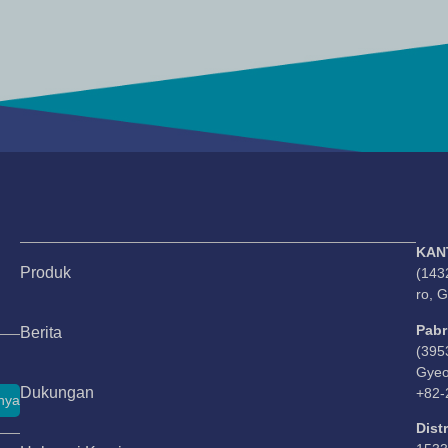
KAN
Produk
(143
ro, 
Pabr
Berita
(395
Gyeo
Dukungan
+82-
nya
Dist