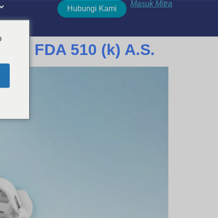
Masuk Mitra
Hubungi Kami
o
zin FDA 510 (k) A.S.