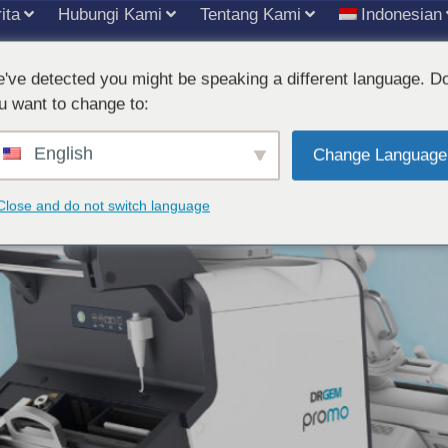
ita
Hubungi Kami
Tentang Kami
Indonesian
've detected you might be speaking a different language. D
DRGEM dari PROMO Mencapai I
u want to change to:
English
Change Language
Close and do not switch language