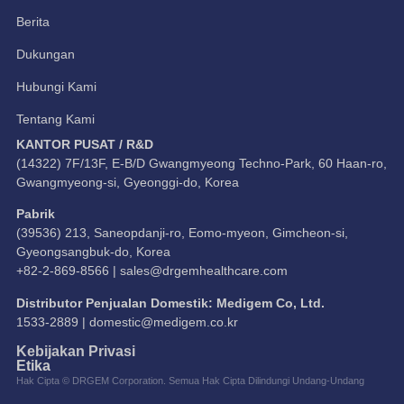
Berita
Dukungan
Hubungi Kami
Tentang Kami
KANTOR PUSAT / R&D
(14322) 7F/13F, E-B/D Gwangmyeong Techno-Park, 60 Haan-ro,
Gwangmyeong-si, Gyeonggi-do, Korea
Pabrik
(39536) 213, Saneopdanji-ro, Eomo-myeon, Gimcheon-si,
Gyeongsangbuk-do, Korea
+82-2-869-8566 |
sales@drgemhealthcare.com
Distributor Penjualan Domestik: Medigem Co, Ltd.
1533-2889 |
domestic@medigem.co.kr
Kebijakan Privasi
Etika
Hak Cipta © DRGEM Corporation. Semua Hak Cipta Dilindungi Undang-Undang