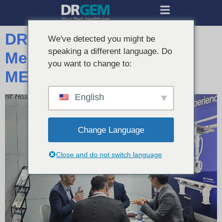
DRGEM Berhasil
We've detected you might be
speaking a different language. Do
Mengakhiri Partisipasi di
you want to change to:
MEDICA 2025
English
Change Language
Close and do not switch language