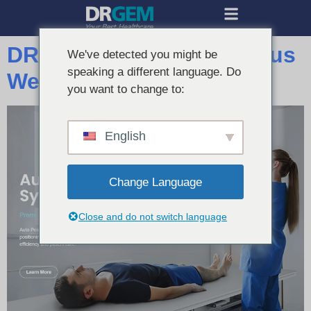
DRGEM Meluncurkan Situs
We've detected you might be
speaking a different language. Do
Web Baru
you want to change to:
English
Change Language
Close and do not switch language