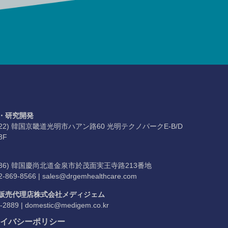
・研究開発
4322) 韓国京畿道光明市ハアン路60 光明テクノパークE-B/D
3F
9536) 韓国慶尚北道金泉市於茂面実王寺路213番地
2-869-8566 |
sales@drgemhealthcare.com
販売代理店株式会社メディジェム
-2889 |
domestic@medigem.co.kr
イバシーポリシー