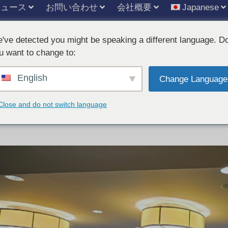
ニュース
お問い合わせ
会社概要
Japanese
've detected you might be speaking a different language. D
u want to change to:
English
R 2026 カナダ大会で
Change Language
Close and do not switch language