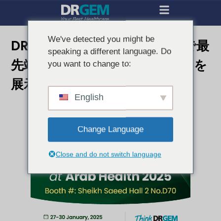
We've detected you might be
DRGEM、Arab Health 2025で最
speaking a different language. Do
先端の医療画像ソリューションを
you want to change to:
展示
English
Change Language
Close and do not switch language