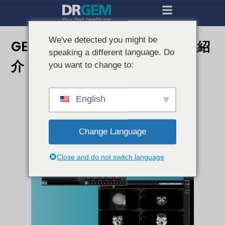
We've detected you might be
GEMPACSソリューションのご紹
speaking a different language. Do
介！
you want to change to:
English
Change Language
Close and do not switch language