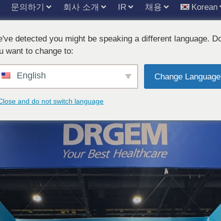
문의하기
회사 소개
IR
채용
Korean
've detected you might be speaking a different language. D
u want to change to:
English
A 2025 참가 성공적 마무
Change Language
Close and do not switch language