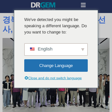
경북도 대학·대형병원 방사선
We've detected you might be
speaking a different language. Do
사, DRGEM 공장 방문
you want to change to:
English
Change Language
Close and do not switch language