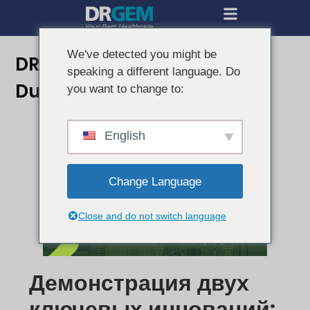
We've detected you might be
DRGEM на выставке WHX
speaking a different language. Do
Dubai 2026
you want to change to:
English
Change Language
Close and do not switch language
Демонстрация двух
ключевых инноваций: