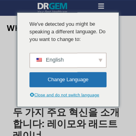
We've detected you might be
WHX 두바이 2026의 DRGEM
speaking a different language. Do
you want to change to:
English
Change Language
Close and do not switch language
두 가지 주요 혁신을 소개
합니다: 레이모와 래드트
레이너