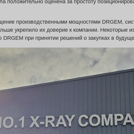
была положительно оценена за простоту позициониро
ищение производственными мощностями DRGEM, сис
ольше укрепило их доверие к компании. Некоторые из
ю DRGEM при принятии решений о закупках в будущ