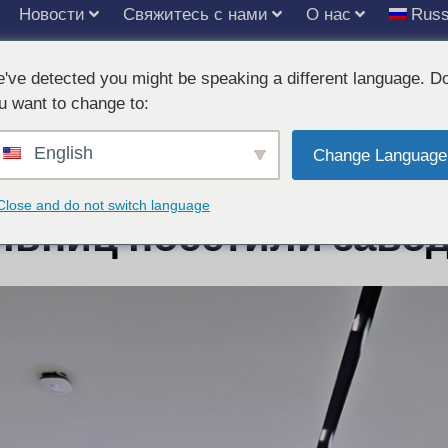
Новости
Свяжитесь с нами
О нас
Russ
've detected you might be speaking a different language. D
u want to change to:
English
хнологи из универси
Change Language
Close and do not switch language
льниц посетили заво