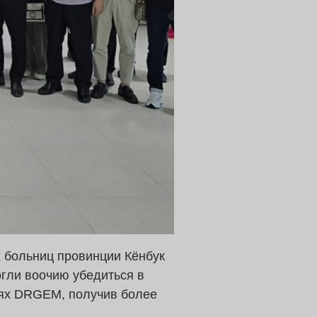
х больниц провинции Кёнбук
гли воочию убедиться в
ях DRGEM, получив более