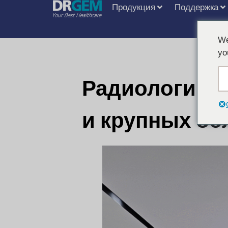
Продукция
Поддержка
We
yo
Радиологи-те
и крупных бо