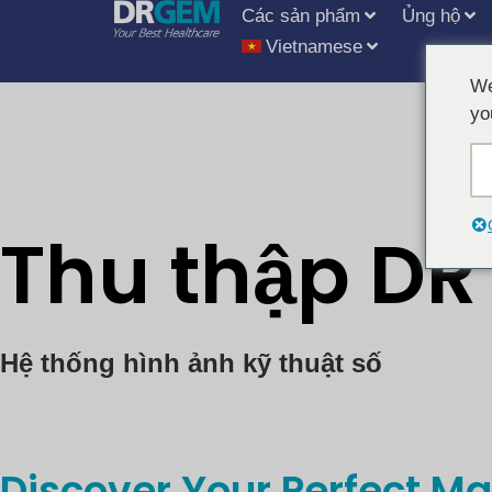
Các sản phẩm
Ủng hộ
Vietnamese
We
yo
Thu thập DR
Hệ thống hình ảnh kỹ thuật số
Discover Your Perfect M