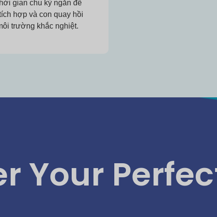
hời gian chu kỳ ngắn để
ích hợp và con quay hồi
môi trường khắc nghiệt.
r Your Perfe