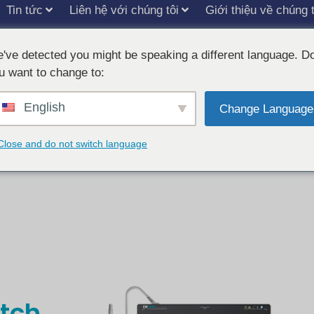
Tin tức
Liên hệ với chúng tôi
Giới thiệu về chúng t
've detected you might be speaking a different language. D
u want to change to:
English
Change Language
Close and do not switch language
atch