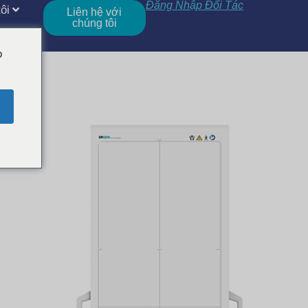
Đăng Nhập Đối Tác
ôi
Liên hệ với
chúng tôi
o